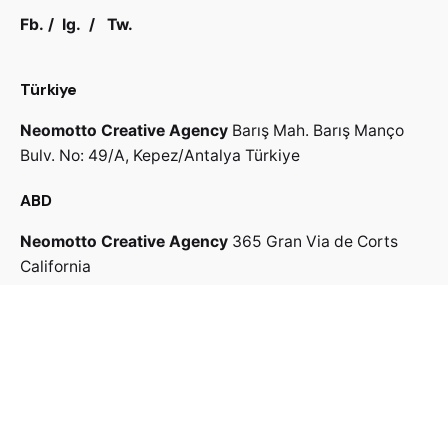
Fb.
/
Ig.
/
Tw.
Türkiye
Neomotto Creative Agency
Barış Mah. Barış Manço
Bulv.
No: 49/A, Kepez/Antalya
Türkiye
ABD
Neomotto Creative Agency
365 Gran Via de Corts
California
Bizimle İletişime Geçin
↓
Bize Yazın
Fikirlerinizi mail ile gönderiniz.
info@neomotto.com
Kariyer