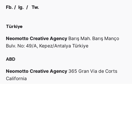
Fb.
/
Ig.
/
Tw.
Türkiye
Neomotto Creative Agency
Barış Mah. Barış Manço
Bulv.
No: 49/A, Kepez/Antalya
Türkiye
ABD
Neomotto Creative Agency
365 Gran Via de Corts
California
Bizimle İletişime Geçin
↓
Bize Yazın
Fikirlerinizi mail ile gönderiniz.
info@neomotto.com
Kariyer